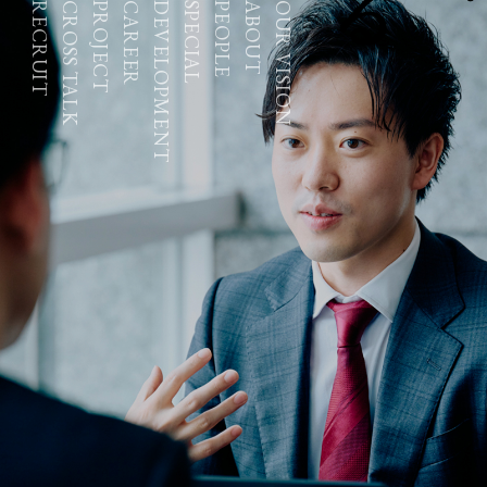
RECRUIT
CROSS TALK
PROJECT
CAREER
DEVELOPMENT
SPECIAL
PEOPLE
ABOUT
OUR VISION