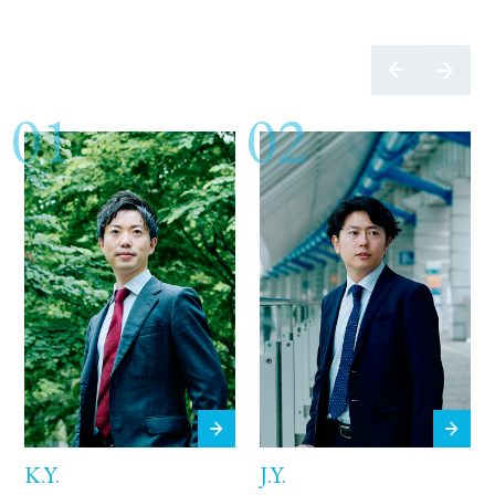
01
02
K.Y.
J.Y.