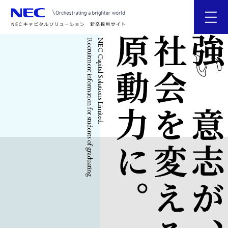
原動力に。
社会を変える
強い意志が
Recruitment information for students of graduating
NEC Capital Solutions Limited.